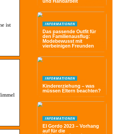
und Handarbeit
INFORMATIONEN
e ist
Das passende Outfit für
den Familienausflug:
Modebewusst mit
vierbeinigen Freunden
INFORMATIONEN
Kindererziehung – was
müssen Eltern beachten?
 Himmel
INFORMATIONEN
El Gordo 2023 – Vorhang
auf für die