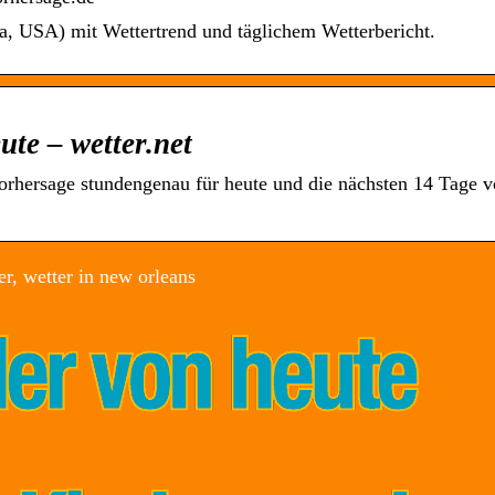
a, USA) mit Wettertrend und täglichem Wetterbericht.
te – wetter.net
rhersage stundengenau für heute und die nächsten 14 Tage 
r, wetter in new orleans