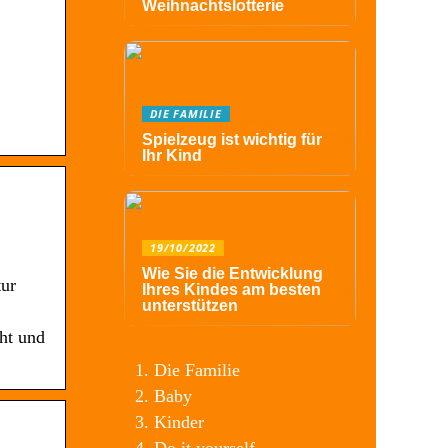
Weihnachtslotterie
DIE FAMILIE
Spielzeug ist wichtig für
Ihr Kind
19/10/2022
Wie Sie die Entwicklung
tur
Ihres Kindes am besten
unterstützen
ht und
Die Familie
Baby
Kinder