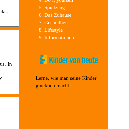
Do it yourself
Spielzeug
 das
Das Zuhause
Gesundheit
Lifestyle
Informationen
us. In
Lerne, wie man seine Kinder
 ✔
glücklich macht!