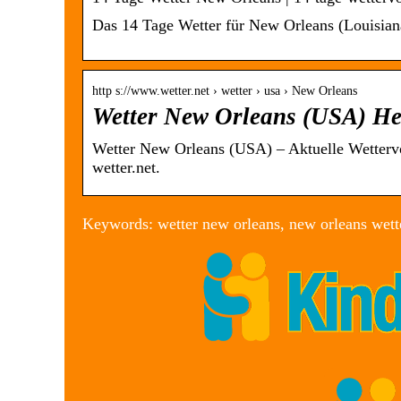
Das 14 Tage Wetter für New Orleans (Louisian
http s://www.wetter.net › wetter › usa › New Orleans
Wetter New Orleans (USA) Heu
Wetter New Orleans (USA) – Aktuelle Wettervo
wetter.net.
Keywords: wetter new orleans, new orleans wette