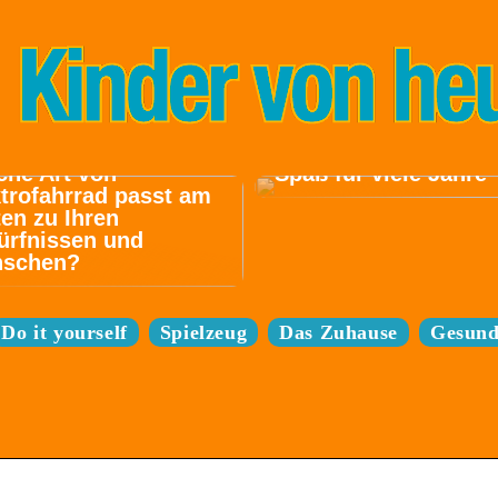
Sparen Sie sich den
che Art von
Spaß für viele Jahre
trofahrrad passt am
en zu Ihren
ürfnissen und
schen?
Do it yourself
Spielzeug
Das Zuhause
Gesund