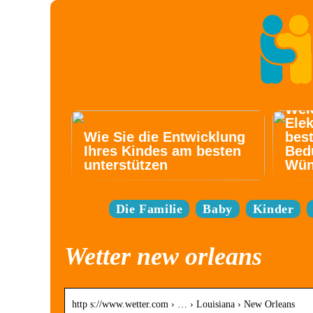
Wel
Elek
Wie Sie die Entwicklung
best
Ihres Kindes am besten
Bed
unterstützen
Wün
Die Familie
Baby
Kinder
Wetter new orleans
http s://www.wetter.com › … › Louisiana › New Orleans