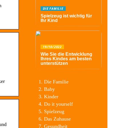
n
DIE FAMILIE
Spielzeug ist wichtig für
Ihr Kind
19/10/2022
Wie Sie die Entwicklung
Ihres Kindes am besten
unterstützen
ker
Die Familie
Baby
Kinder
Do it yourself
Spielzeug
Das Zuhause
 und
Gesundheit