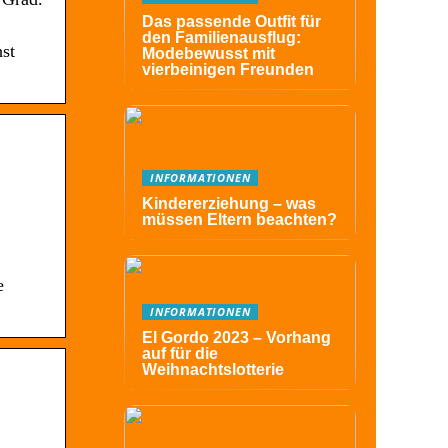
Das passende Outfit für
den Familienausflug:
hst
Modebewusst mit
vierbeinigen Freunden
INFORMATIONEN
Kindererziehung – was
müssen Eltern beachten?
e
INFORMATIONEN
El Gordo 2023 – Vorhang
auf für die
Weihnachtslotterie