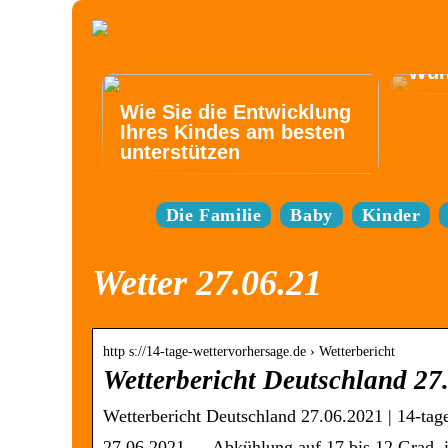
Elek
best
Bed
Wün
Wie Sie die Entwicklung
Ihres Kindes am besten
unterstützen
Die Familie
Baby
Kinder
Wetter 27.06.21
http s://14-tage-wettervorhersage.de › Wetterbericht
Wetterbericht Deutschland 27
Wetterbericht Deutschland 27.06.2021 | 14-tag
27.06.2021 — Abkühlung auf 17 bis 12 Grad, 