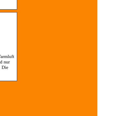
Warmluft
d nur
. Die