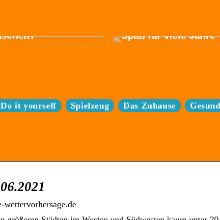
trofahrrad passt am
en zu Ihren
ürfnissen und
Sparen Sie sich den
schen?
Spaß für viele Jahre
Do it yourself
Spielzeug
Das Zuhause
Gesund
.06.2021
e-wettervorhersage.de
in größeren Städten im Westen und Südwesten kaum unter 20