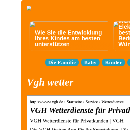
Wel
Elek
Wie Sie die Entwicklung
best
Ihres Kindes am besten
Bed
unterstützen
Wün
Die Familie
Baby
Kinder
Vgh wetter
http s://www.vgh.de › Startseite › Service › Wetterdienste
VGH Wetterdienste für Priva
VGH Wetterdienste für Privatkunden | VGH
Die VGH Wetter-App für Ihr Smartphone. Für a