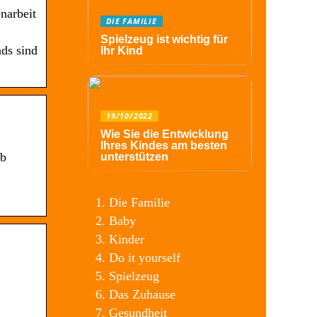
narbeit
DIE FAMILIE
Spielzeug ist wichtig für
ds sind
Ihr Kind
19/10/2022
Wie Sie die Entwicklung
Ihres Kindes am besten
lb
unterstützen
Die Familie
Baby
Kinder
Do it yourself
Spielzeug
Das Zuhause
Gesundheit