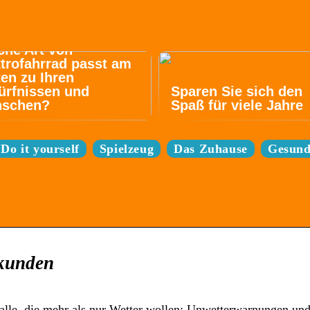
che Art von
trofahrrad passt am
en zu Ihren
ürfnissen und
Sparen Sie sich den
schen?
Spaß für viele Jahre
Do it yourself
Spielzeug
Das Zuhause
Gesund
tkunden
lle, die mehr als nur Wetter wollen: Unwetterwarnungen un