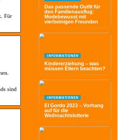
Das passende Outfit für
den Familienausflug:
k. Für
Modebewusst mit
vierbeinigen Freunden
INFORMATIONEN
Kindererziehung – was
müssen Eltern beachten?
nen.
ds sind
INFORMATIONEN
El Gordo 2023 – Vorhang
auf für die
Weihnachtslotterie