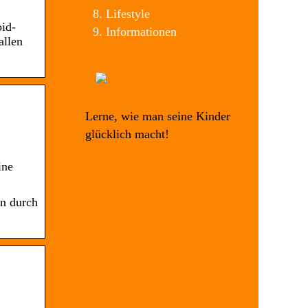
Lifestyle
oid-
Informationen
allen
Lerne, wie man seine Kinder
glücklich macht!
ine
en durch