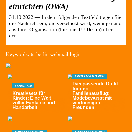
einrichten (OWA)
31.10.2022 — In dem folgenden Textfeld tragen Sie
die Nachricht ein, die verschickt wird, wenn jemand
aus Ihrer Organisation (hier die TU-Berlin) über
den …
Keywords: tu berlin webmail login
INFORMATIONEN
Das passende Outfit
LIFESTYLE
für den
Kreativsets für
Familienausflug:
Kinder: Eine Welt
Modebewusst mit
voller Fantasie und
vierbeinigen
Handarbeit
Freunden