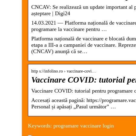
CNCAV: Se realizează un update important al pl
așteptare | Digi24
14.03.2021 — Platforma națională de vaccinare 
programare la vaccinare pentru …
Platforma națională de vaccinare e blocată dumi
etapa a III-a a campaniei de vaccinare. Reprez
(CNCAV) anunţă că se…
http s://infolino.ro › vaccinare-covi…
Vaccinare COVID: tutorial pe
Vaccinare COVID: tutorial pentru programare o
Accesați această pagină: https://programare.v
Personal și apăsați „Pasul următor” …
Keywords: programare vaccinare login