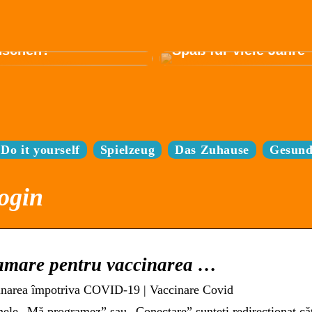
trofahrrad passt am
en zu Ihren
ürfnissen und
Sparen Sie sich den
schen?
Spaß für viele Jahre
Do it yourself
Spielzeug
Das Zuhause
Gesund
ogin
ramare pentru vaccinarea …
cinarea împotriva COVID-19 | Vaccinare Covid
oanele „Mă programez” sau „Conectare” sunteți redirecționat că