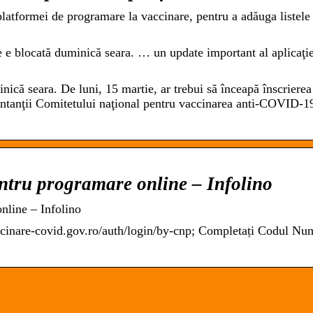
atformei de programare la vaccinare, pentru a adăuga listele
e blocată duminică seara. … un update important al aplicaţie
nică seara. De luni, 15 martie, ar trebui să înceapă înscrierea
entanţii Comitetului naţional pentru vaccinarea anti-COVID-1
ntru programare online – Infolino
nline – Infolino
accinare-covid.gov.ro/auth/login/by-cnp; Completați Codul Nu