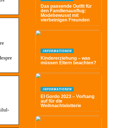
Das passende Outfit für
den Familienausflug:
Modebewusst mit
vierbeinigen Freunden
re
INFORMATIONEN
despre
Kindererziehung – was
müssen Eltern beachten?
INFORMATIONEN
El Gordo 2023 – Vorhang
auf für die
Weihnachtslotterie
ilul-