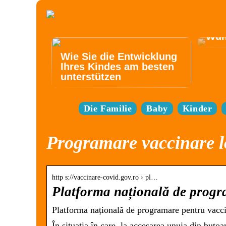
Elek
best
Bed
Wün
Wie Sie die Entwicklung
Ihres Kindes am besten
unterstützen
Die Familie
Baby
Kinder
Programare vaccinare l
http s://vaccinare-covid.gov.ro › pl…
Platforma națională de prog
Platforma națională de programare pentru vac
În situația în care, la accesarea unuia din but