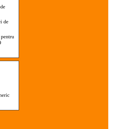
 de
i de
 pentru
9
meric