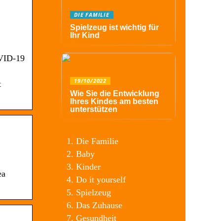
DIE FAMILIE
Spielzeug ist wichtig für
Ihr Kind
OVID-19
19/10/2022
t
Wie Sie die Entwicklung
Ihres Kindes am besten
unterstützen
Die Familie
Baby
Kinder
ea
Do it yourself
Spielzeug
Das Zuhause
Gesundheit