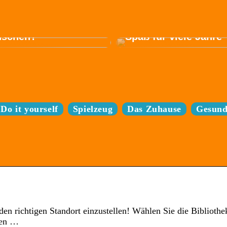
trofahrrad passt am
en zu Ihren
ürfnissen und
Sparen Sie sich den
schen?
Spaß für viele Jahre
Do it yourself
Spielzeug
Das Zuhause
Gesund
en richtigen Standort einzustellen! Wählen Sie die Bibliothe
len …