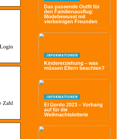
Das passende Outfit für
den Familienausflug:
Modebewusst mit
vierbeinigen Freunden
-Login
INFORMATIONEN
Kindererziehung – was
müssen Eltern beachten?
INFORMATIONEN
e Zahl
El Gordo 2023 – Vorhang
auf für die
Weihnachtslotterie