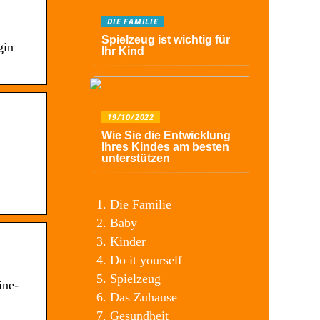
DIE FAMILIE
Spielzeug ist wichtig für
gin
Ihr Kind
19/10/2022
Wie Sie die Entwicklung
Ihres Kindes am besten
unterstützen
Die Familie
Baby
Kinder
Do it yourself
Spielzeug
ine-
Das Zuhause
Gesundheit