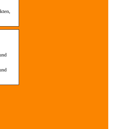
kten,
 und
 und