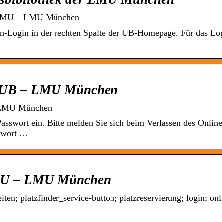
er LMU – LMU München
en-Login in der rechten Spalte der UB-Homepage. Für das Lo
C UB – LMU München
er LMU München
asswort ein. Bitte melden Sie sich beim Verlassen des Online
sswort …
 LMU – LMU München
en; platzfinder_service-button; platzreservierung; login; onl