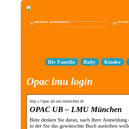
Elek
Wie Sie die Entwicklung
best
Ihres Kindes am besten
Bed
unterstützen
Wün
Die Familie
Baby
Kinder
Opac lmu login
http s://opac.ub.uni-muenchen.de
OPAC UB – LMU München
Bitte denken Sie daran, nach Ihrer Anmeldung d
in der Sie das gewünschte Buch ausleihen wol