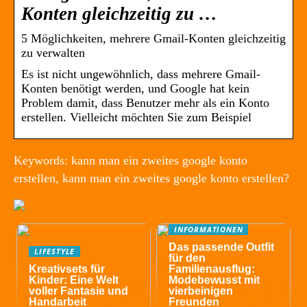
Konten gleichzeitig zu …
5 Möglichkeiten, mehrere Gmail-Konten gleichzeitig
zu verwalten
Es ist nicht ungewöhnlich, dass mehrere Gmail-
Konten benötigt werden, und Google hat kein
Problem damit, dass Benutzer mehr als ein Konto
erstellen. Vielleicht möchten Sie zum Beispiel
Keywords: kann man ein zweites google konto
erstellen, kann man ein zweites google konto erstellen?
INFORMATIONEN
Das passende Outfit
LIFESTYLE
für den
Kreativsets für
Familienausflug:
Kinder: Eine Welt
Modebewusst mit
voller Fantasie und
vierbeinigen
Handarbeit
Freunden