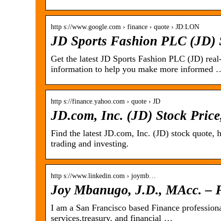
http s://www.google.com › finance › quote › JD:LON
JD Sports Fashion PLC (JD) 
Get the latest JD Sports Fashion PLC (JD) real-
information to help you make more informed 
http s://finance.yahoo.com › quote › JD
JD.com, Inc. (JD) Stock Pric
Find the latest JD.com, Inc. (JD) stock quote, 
trading and investing.
http s://www.linkedin.com › joymb…
Joy Mbanugo, J.D., MAcc. – F
I am a San Francisco based Finance professional
services,treasury, and financial …