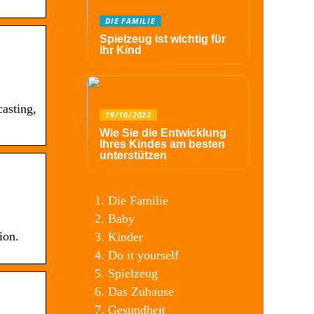
DIE FAMILIE
Spielzeug ist wichtig für
Ihr Kind
asting,
19/10/2022
Wie Sie die Entwicklung
Ihres Kindes am besten
unterstützen
Die Familie
Baby
ion.
Kinder
Do it yourself
Spielzeug
Das Zuhause
Gesundheit