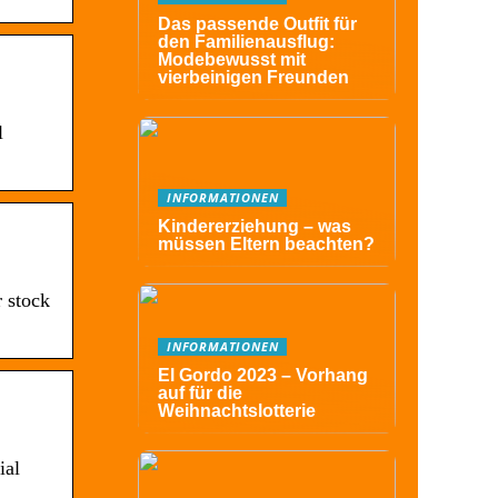
Das passende Outfit für
den Familienausflug:
Modebewusst mit
vierbeinigen Freunden
l
INFORMATIONEN
Kindererziehung – was
müssen Eltern beachten?
r stock
INFORMATIONEN
El Gordo 2023 – Vorhang
auf für die
Weihnachtslotterie
ial