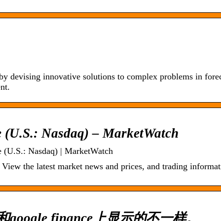
 devising innovative solutions to complex problems in forec
nt.
 (U.S.: Nasdaq) – MarketWatch
e (U.S.: Nasdaq) | MarketWatch
iew the latest market news and prices, and trading informat
o和google finance上显示的不一样。