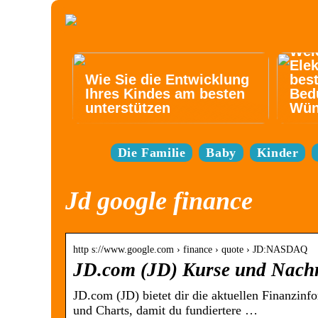
Wel
Elek
Wie Sie die Entwicklung
best
Ihres Kindes am besten
Bed
unterstützen
Wün
Die Familie
Baby
Kinder
Jd google finance
http s://www.google.com › finance › quote › JD:NASDAQ
JD.com (JD) Kurse und Nachr
JD.com (JD) bietet dir die aktuellen Finanzinf
und Charts, damit du fundiertere …