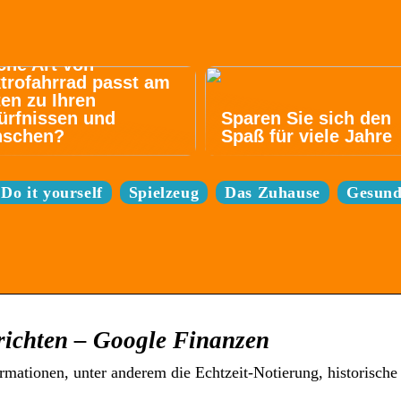
che Art von
trofahrrad passt am
en zu Ihren
ürfnissen und
Sparen Sie sich den
schen?
Spaß für viele Jahre
Do it yourself
Spielzeug
Das Zuhause
Gesund
ichten – Google Finanzen
ormationen, unter anderem die Echtzeit-Notierung, historische