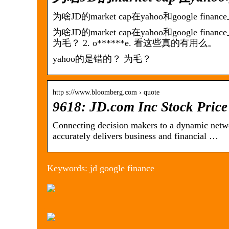
为啥JD的market cap在yahoo和google f
为啥JD的market cap在yahoo和google finan
为毛？ 2. o******e. 看这些真的有用么。
yahoo的是错的？ 为毛？
http s://www.bloomberg.com › quote
9618: JD.com Inc Stock Pric
Connecting decision makers to a dynamic netw
accurately delivers business and financial …
Keywords: jd google finance