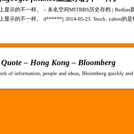
inance上显示的不一样。 – 未名空间MITBBS历史存档 | Redia
ce上显示的不一样。 d******j 2014-05-23. Stock. yahoo
e Quote – Hong Kong – Bloomberg
ork of information, people and ideas, Bloomberg quickly and