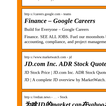
http s://careers.google.com › teams
Finance – Google Careers
Build for Everyone – Google Careers
Finance. SEE ALL JOBS. Fuel our moonshots by
accounting, compliance, and project manageme
http s://www.marketwatch.com › jd
JD.com Inc. ADR Stock Quote
JD Stock Price | JD.com Inc. ADR Stock Quot
JD | A complete JD overview by MarketWatch. V
http s://redian.news › … › Stock
为啥JD的market cap在yaho