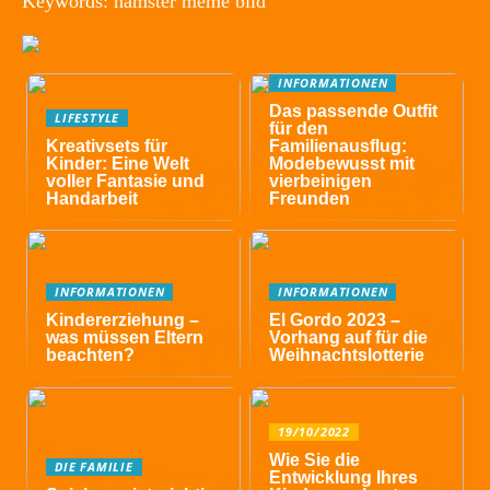
Keywords: hamster meme bild
INFORMATIONEN
Das passende Outfit
LIFESTYLE
für den
Kreativsets für
Familienausflug:
Kinder: Eine Welt
Modebewusst mit
voller Fantasie und
vierbeinigen
Handarbeit
Freunden
INFORMATIONEN
INFORMATIONEN
Kindererziehung –
El Gordo 2023 –
was müssen Eltern
Vorhang auf für die
beachten?
Weihnachtslotterie
19/10/2022
Wie Sie die
DIE FAMILIE
Entwicklung Ihres