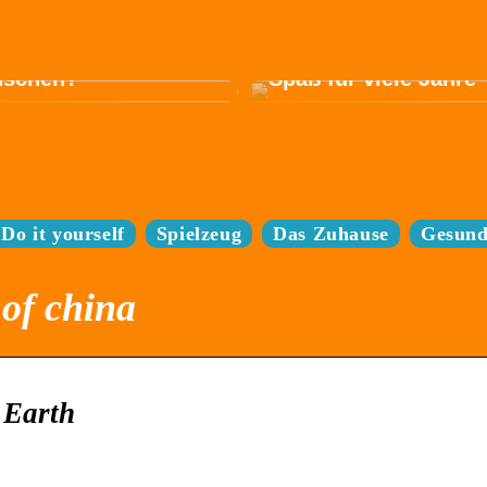
trofahrrad passt am
en zu Ihren
ürfnissen und
Sparen Sie sich den
schen?
Spaß für viele Jahre
Do it yourself
Spielzeug
Das Zuhause
Gesund
 of china
 Earth