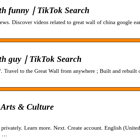
arth funny｜TikTok Search
ews. Discover videos related to great wall of china google ea
arth guy｜TikTok Search
0°. Travel to the Great Wall from anywhere ; Built and rebuilt 
 Arts & Culture
privately. Learn more. Next. Create account. English (Unite
là …