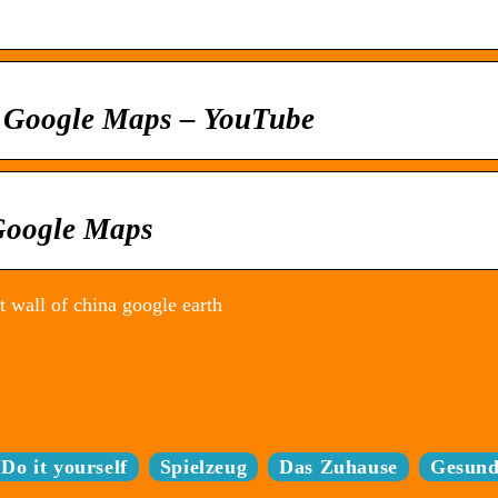
n Google Maps – YouTube
 Google Maps
t wall of china google earth
Do it yourself
Spielzeug
Das Zuhause
Gesund