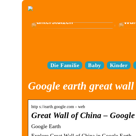
Elek
Wie Sie die Entwicklung
best
Ihres Kindes am besten
Bed
unterstützen
Wün
Die Familie
Baby
Kinder
Google earth great wall
http s://earth.google.com › web
Great Wall of China – Google
Google Earth
Explore Great Wall of China in Google Earth.