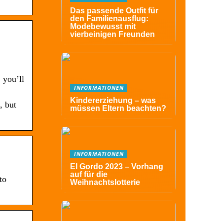
Das passende Outfit für
den Familienausflug:
Modebewusst mit
vierbeinigen Freunden
 you’ll
INFORMATIONEN
Kindererziehung – was
, but
müssen Eltern beachten?
INFORMATIONEN
El Gordo 2023 – Vorhang
auf für die
to
Weihnachtslotterie