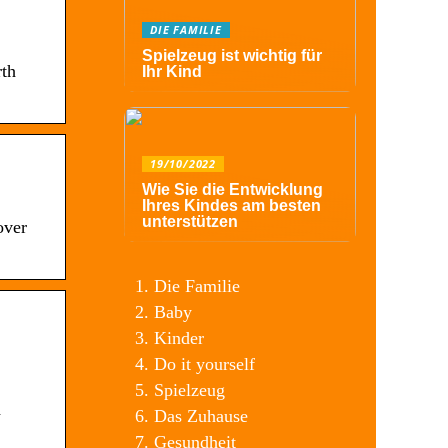
DIE FAMILIE
Spielzeug ist wichtig für
rth
Ihr Kind
19/10/2022
Wie Sie die Entwicklung
Ihres Kindes am besten
unterstützen
over
Die Familie
Baby
Kinder
Do it yourself
Spielzeug
d
Das Zuhause
Gesundheit