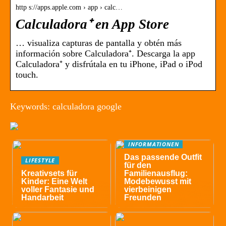
http s://apps.apple.com › app › calc…
Calculadora⁺ en App Store
… visualiza capturas de pantalla y obtén más
información sobre Calculadora⁺. Descarga la app
Calculadora⁺ y disfrútala en tu iPhone, iPad o iPod
touch.
Keywords: calculadora google
INFORMATIONEN
Das passende Outfit
LIFESTYLE
für den
Kreativsets für
Familienausflug:
Kinder: Eine Welt
Modebewusst mit
voller Fantasie und
vierbeinigen
Handarbeit
Freunden