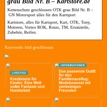
grau Bild Nr. B – Kartstore.de
Kettenschutz geschlossen OTK grau Bild Nr. B –
GN Motorsport alles für den Kartsport
Kartstore, alles für Kartsport, Kart, OTK, Tony,
Motoren, Vortex ROK, Rotax, TM, Ersatzteile,
Zubehör, Reifen.
Keywords: bild geschlossen
INFORMATIONEN
Das passende Outfit
LIFESTYLE
für den
Kreativsets für
Familienausflug:
Kinder: Eine Welt
Modebewusst mit
voller Fantasie und
vierbeinigen
Handarbeit
Freunden