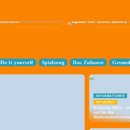
trofahrrad passt am
en zu Ihren
ürfnissen und
Sparen Sie sich den
schen?
Spaß für viele Jahre
Do it yourself
Spielzeug
Das Zuhause
Gesund
INFORMATIONEN
19/12/2023
El Gordo 2023 – V
auf für die
Weihnachtslotteri