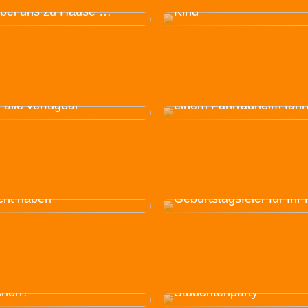
 bei uns zu Hause …
Kind
este Online-Unterhaltung
Daher müssen Ihre Kind
ür alle verfügbar
einem Fahrradhelm fahr
en Sie die Suche! Hier
as Hobby, nach dem Sie
Werfen Sie die beste
cht haben
Geburtstagsfeier für Ihr 
s schwierig, die SU zu
Veranstalte die coolste
chen?
Studentenparty