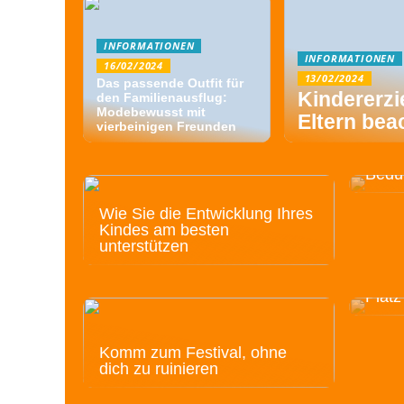
INFORMATIONEN
INFORMATIONEN
16/02/2024
13/02/2024
Das passende Outfit für
Kindererz
den Familienausflug:
Modebewusst mit
Eltern bea
vierbeinigen Freunden
Welch
passt
Bedü
Wie Sie die Entwicklung Ihres
Kindes am besten
unterstützen
Holen
Platz
Platz
Komm zum Festival, ohne
dich zu ruinieren
Schaffen Sie eine gute