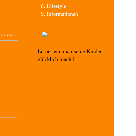
Lifestyle
kind
Informationen
ferien
n?
einen
önnen
Lerne, wie man seine Kinder
glücklich macht!
le
guten
e
door-