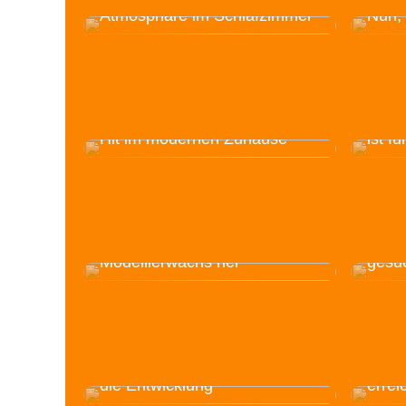
Atmosphäre im Schlafzimmer
Nun,
Deshalb ist die Badematte ein
Die b
Hit im modernen Zuhause
ist f
Stellen Sie mit Ihren Kindern
Stopp
selbstgemachtes
ist d
Modellierwachs her
gesu
Ermutigen Sie Ihre Kinder
zum Spielen – es ist gut für
Ist e
die Entwicklung
errei