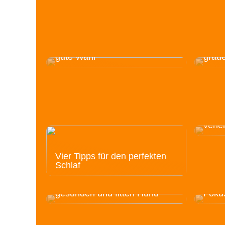
Aus diesem Grund ist die
postsekundäre Ausbildung
nach der Grundschule eine
Idee
gute Wahl
grau
Gewür
Ihre
verle
Vier Tipps für den perfekten
Schlaf
Dies
der 
3 gute Tipps für einen
Best
gesunden und fitten Hund
Foku