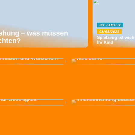
DIE FAMILIE
08/05/2023
iehung – was müssen
Spielzeug ist wicht
chten?
Ihr Kind
e Art von Elektrofahrrad
 am besten zu Ihren
Sparen Sie sich den Spa
rfnissen und Wünschen?
viele Jahre
 Sie sich einen schönen
 auf Ihrem Balkon mit
Ihr Bett kann viel für Ihr
 für Geselligkeit
Inneneinrichtung bedeu
Deshalb ist Kapok gut fü