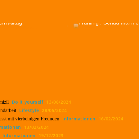
Vermissen Sie ein paar
Artikel für Ihre
mieren Sie Ihren Gewinn
Straßengarderobe im
rem Alltag
Frühling? Schau mal hie
Do it yourself
13/08/2024
mizil
Lifestyle
28/05/2024
andarbeit
Informationen
16/02/2024
sst mit vierbeinigen Freunden
rmationen
13/02/2024
Informationen
19/12/2023