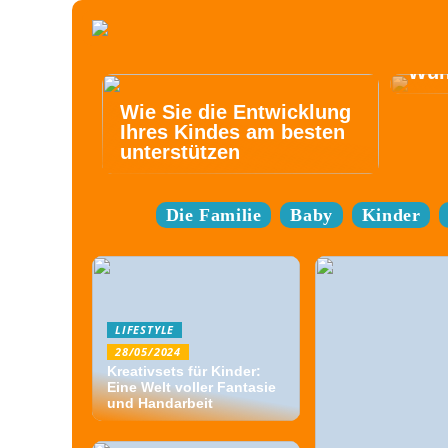
Elek
best
Bed
Wün
Wie Sie die Entwicklung
Ihres Kindes am besten
unterstützen
Die Familie
Baby
Kinder
LIFESTYLE
28/05/2024
Kreativsets für Kinder:
Eine Welt voller Fantasie
und Handarbeit