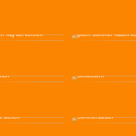
Sind Sie ein Scheidungs
und können die Sommer
ein großes Dilemma sei
n, was Sie an einem
Sehen Sie hier, wie Sie 
en Tag tun können
guten Sommer haben k
ze tun mehr, als nur
Behalten Sie die Kontrol
m Essen Geschmack zu
über die Sicherheit mit 
ihen
Schlössern
e drei Dinge müssen bei
Drei Beispiele für smart
Auswahl eines
Ausstattung für das Out
attungsunternehmens im
Leben mit Baby in der
s stehen
Sommersaison