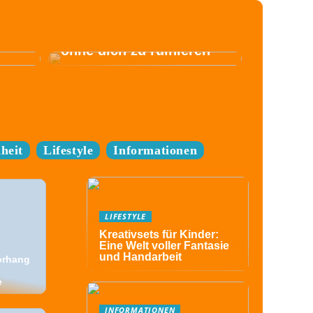
Komm zum Festival,
ohne dich zu ruinieren
heit
Lifestyle
Informationen
LIFESTYLE
Kreativsets für Kinder:
Eine Welt voller Fantasie
und Handarbeit
orhang
e
INFORMATIONEN