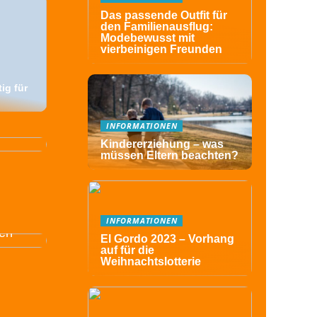
Das passende Outfit für
den Familienausflug:
Modebewusst mit
vierbeinigen Freunden
ig für
ß für
INFORMATIONEN
Kindererziehung – was
müssen Eltern beachten?
e
INFORMATIONEN
ten
El Gordo 2023 – Vorhang
auf für die
Weihnachtslotterie
r Ihr